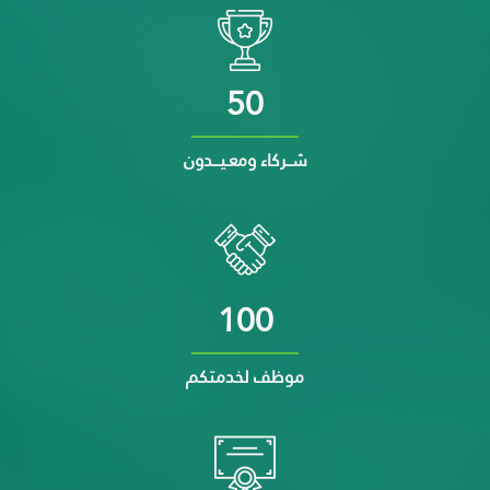
50
شــركاء ومعـيـــدون
100
موظف لخدمتكم