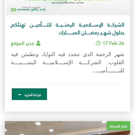
الشركــــة الإســــلاميـــة اليمنــــيــــة للتــــــــأميــــن تهنئكم
بحلول شهـــر رمضـــــــان المبــــــــــارك
17 Feb 26
مدير الموقع
شهر الرحمة الذي تتجدد فيه النوايا، وتطمئن فيه
القلوب. الشركــــة الإســــلاميـــة اليمنــــيــــة
للتــــــــأميـــ...
قراءة المزيد
اخبار الشركة