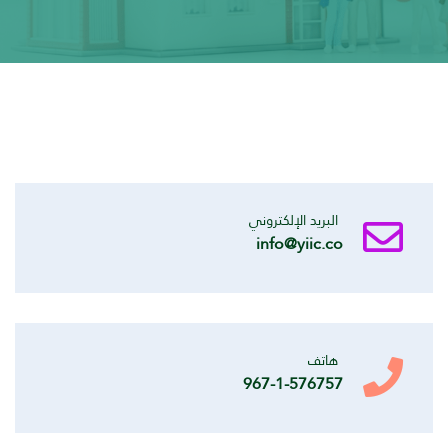
البريد الإلكتروني
info@yiic.co
هاتف
967-1-576757