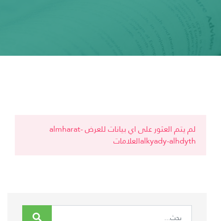
لم يتم العثور على اي بيانات للعرض almharat-
alkyady-alhdythالعلامات